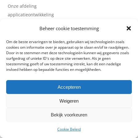
Onze afdeling
applicatieontwikkeling
ontwerpt, ontwikkelt, test,
Beheer cookie toestemming
implementeert en
onderhoudt, door middel
Om de beste ervaringen te bieden, gebruiken wij technologieën zoals
cookies om informatie over je apparaat op te slaan en/of te raadplegen.
van een flexibele,
Door in te stemmen met deze technologieën kunnen wij gegevens zoals
klantgerichte werkwijze,
surfgedrag of unieke ID's op deze site verwerken. Als je geen
toestemming geeft of uw toestemming intrekt, kan dit een nadelige
degelijke en betrouwbare
invloed hebben op bepaalde functies en mogelijkheden.
maatwerkapplicaties. Die
dragen bij aan de ambities
Accepteren
van de verschillende
instanties op het gebied
Weigeren
van onderwijs, onderzoek
Bekijk voorkeuren
en bedrijfsvoering. In 2013
zijn wij begonnen met het
Cookie Beleid
ontwikkelen van de Meten