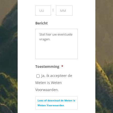
MM
Uren
Minuten
:
dash
JJJJ
Bericht
Toestemming
*
Ja, ik accepteer de
Meten is Weten
Voorwaarden.
Lees of download de Meten is
Weten Voorwaarden