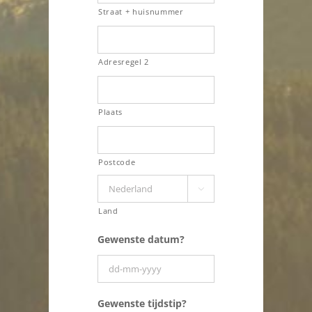
Straat + huisnummer
Adresregel 2
Plaats
Postcode

Land
Gewenste datum?
DD
Gewenste tijdstip?
dash