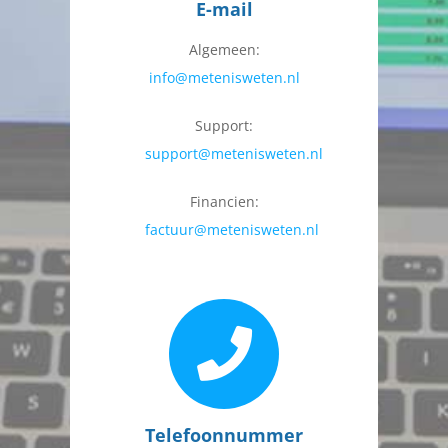
E-mail
Algemeen:
info@metenisweten.nl
Support:
support@metenisweten.nl
Financien:
factuur@metenisweten.nl
Telefoonnummer