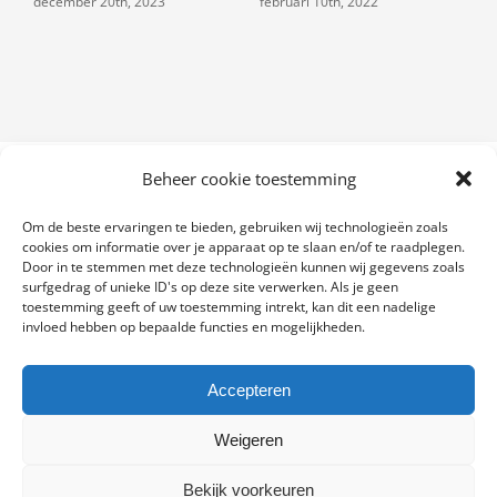
december 20th, 2023
februari 10th, 2022
f
Beheer cookie toestemming
Om de beste ervaringen te bieden, gebruiken wij technologieën zoals
cookies om informatie over je apparaat op te slaan en/of te raadplegen.
Door in te stemmen met deze technologieën kunnen wij gegevens zoals
© Copyright 2012 -
2026
Meten is
surfgedrag of unieke ID's op deze site verwerken. Als je geen
Weten
|
Algemene Voorwaarden
|
toestemming geeft of uw toestemming intrekt, kan dit een nadelige
invloed hebben op bepaalde functies en mogelijkheden.
|
Cookie
Beleid
| Alle rechten voorbehouden.
Accepteren
Webdevelopment & Design door
Weigeren
Bekijk voorkeuren