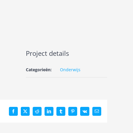
Project details
Categorieën:
Onderwijs
Facebook
X
Reddit
LinkedIn
Tumblr
Pinterest
Vk
E-
mail